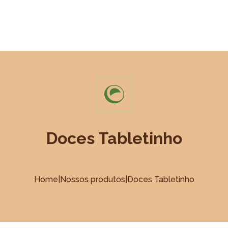
E
NOSSOS PRODUTOS
SEJA REVENDEDOR
F
Doces Tabletinho
Home
|
Nossos produtos
|
Doces Tabletinho